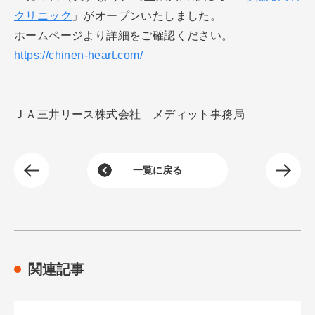
クリニック
」がオープンいたしました。
分院・サテライト展開支援
開業までの流れについて
支援事例
ホームページより詳細をご確認ください。
新規開業支援
サポート担当について
https://chinen-heart.com/
開業に必要な費用について
クリニックの承継・受継ぎ
お知らせ
運営会社について
開業までの全体スケジュール
病院（理事長）承継
ＪＡ三井リース株式会社 メディット事務局
FAQ
開業物件の種類とメリット・デメリット
開業医の年収
次のお知
検討物件
一覧に戻る
クリニック経営のポイント
前のお知らせを見る
内覧会の流れと成功のポイント
外来医師多数区域とは
関連記事
メンバー登録
各種お問い合わせ