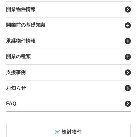
メディットの特徴
開業物件情報
医療モールについて
開業前の基礎知識
DX製品を探す
開業のメリット・デメリット
承継物件情報
各種リース
開業までの流れについて
移転・リニューアル支援
開業の種類
開業に必要な費用について
分院・サテライト展開支援
新規開業支援
支援事例
開業までの全体スケジュール
サポート担当について
クリニックの承継・受継ぎ
開業物件の種類とメリット・
デメリット
運営会社について
お知らせ
病院（理事長）承継
開業医の年収
FAQ
クリニック経営のポイント
内覧会の流れと成功のポイント
外来医師多数区域とは
検討物件