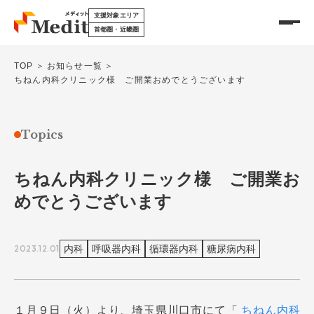
支援対象エリア
首都圏・近畿圏
TOP
お知らせ一覧
ちねん内科クリニック様 ご開業おめでとうございます
メディットを知る
サービスについて
Topics
開業物件情報
ちねん内科クリニック様 ご開業お
メディットの特徴
めでとうございます
医療モールについて
承継物件情報
DX製品を探す
2023.12.01
内科
呼吸器内科
循環器内科
糖尿病内科
開業前の基礎知識
各種リース
開業の種類
移転・リニューアル支援
１月９日（火）より、埼玉県川口市にて「
ちねん内科
開業のメリット・デメリット