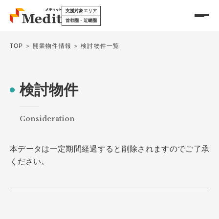
支援対象エリア
首都圏・近畿圏
TOP
開業物件情報
検討物件一覧
メディットを知る
検討物件
サービスについて
Consideration
開業物件情報
メディットの特徴
本データは一定期間経過すると削除されますのでご了承
医療モールについて
承継物件情報
ください。
DX製品を探す
開業前の基礎知識
各種リース
開業の種類
移転・リニューアル支援
開業のメリット・デメリット