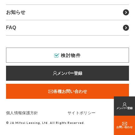
クリニックの承継・受継ぎ
開業物件の種類とメリット・
デメリット
運営会社について
お知らせ
病院（理事長）承継
開業医の年収
FAQ
クリニック経営のポイント
内覧会の流れと成功のポイント
外来医師多数区域とは
検討物件
メンバー登録
各種お問い合わせ
メンバー登録
個人情報保護方針
サイトポリシー
© JA Mitsui Leasing, Ltd. All Rights Reserved.
お問い合わせ