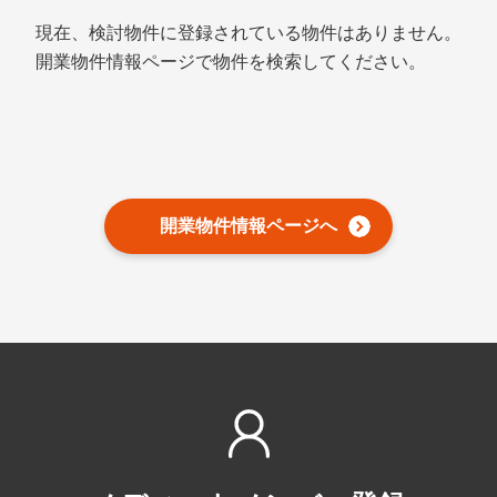
分院・サテライト展開支援
現在、検討物件に登録されている物件はありません。
開業までの流れについて
支援事例
開業物件情報ページで物件を検索してください。
新規開業支援
サポート担当について
開業に必要な費用について
クリニックの承継・受継ぎ
お知らせ
運営会社について
開業までの全体スケジュール
病院（理事長）承継
FAQ
開業物件の種類とメリット・デメリット
開業物件情報ページへ
開業医の年収
検討物件
クリニック経営のポイント
内覧会の流れと成功のポイント
外来医師多数区域とは
メンバー登録
各種お問い合わせ