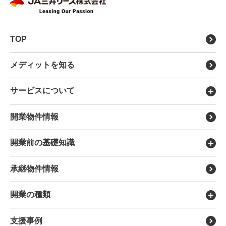
TOP
メディットを知る
サービスについて
メディットの特徴
開業物件情報
医療モールについて
開業前の基礎知識
DX製品を探す
開業のメリット・デメリット
承継物件情報
各種リース
開業までの流れについて
移転・リニューアル支援
開業の種類
開業に必要な費用について
分院・サテライト展開支援
新規開業支援
支援事例
開業までの全体スケジュール
サポート担当について