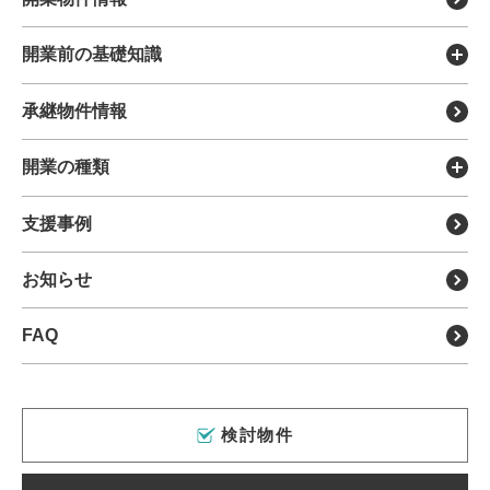
医療モールについて
開業前の基礎知識
DX製品を探す
開業のメリット・デメリット
承継物件情報
各種リース
開業までの流れについて
移転・リニューアル支援
開業の種類
開業に必要な費用について
分院・サテライト展開支援
新規開業支援
支援事例
開業までの全体スケジュール
サポート担当について
クリニックの承継・受継ぎ
開業物件の種類とメリット・
デメリット
運営会社について
お知らせ
病院（理事長）承継
開業医の年収
FAQ
クリニック経営のポイント
内覧会の流れと成功のポイント
外来医師多数区域とは
検討物件