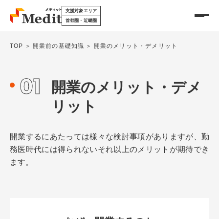
支援対象エリア
首都圏・近畿圏
TOP
開業前の基礎知識
開業のメリット・デメリット
メディットを知る
01
開業のメリット・デメ
サービスについて
リット
開業物件情報
メディットの特徴
開業するにあたっては様々な検討事項がありますが、勤
務医時代には得られないそれ以上のメリットが期待でき
医療モールについて
承継物件情報
ます。
DX製品を探す
開業前の基礎知識
各種リース
開業の種類
移転・リニューアル支援
開業のメリット・デメリット