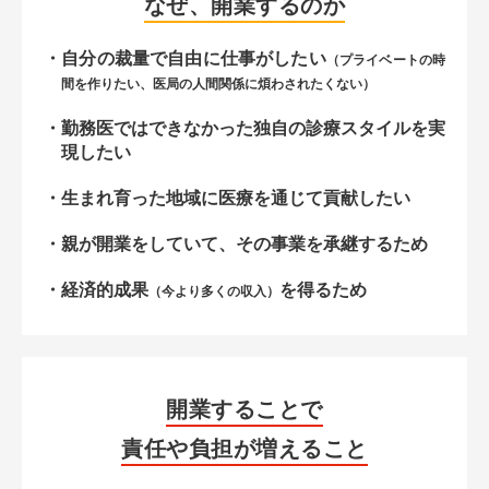
なぜ、開業するのか
分院・サテライト展開支援
開業までの流れについて
支援事例
自分の裁量で自由に仕事がしたい
（プライベートの時
新規開業支援
サポート担当について
間を作りたい、医局の人間関係に煩わされたくない）
開業に必要な費用について
クリニックの承継・受継ぎ
お知らせ
運営会社について
勤務医ではできなかった独自の診療スタイルを実
開業までの全体スケジュール
現したい
病院（理事長）承継
FAQ
開業物件の種類とメリット・デメリット
生まれ育った地域に医療を通じて貢献したい
開業医の年収
親が開業をしていて、その事業を承継するため
検討物件
クリニック経営のポイント
経済的成果
を得るため
（今より多くの収入）
内覧会の流れと成功のポイント
外来医師多数区域とは
開業することで
メンバー登録
各種お問い合わせ
責任や負担が増えること