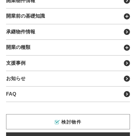
開業物件情報
医療モールについて
1.当社は、当社が別途定める「個人情報取扱指針」に基づ
きメンバーの個人情報を取扱うものとします。
開業前の基礎知識
DX製品を探す
2.メンバーは、当社が「個人情報取扱指針」に基づきメン
バーの個人情報を取扱うことを承諾します。
開業のメリット・デメリット
承継物件情報
各種リース
開業までの流れについて
移転・リニューアル支援
第9条(退会)
開業の種類
開業に必要な費用について
分院・サテライト展開支援
メンバーは、当社に通知することにより退会することがで
新規開業支援
支援事例
開業までの全体スケジュール
サポート担当について
きます。
クリニックの承継・受継ぎ
開業物件の種類とメリット・
デメリット
運営会社について
お知らせ
病院（理事長）承継
第10条(禁止事項)
開業医の年収
FAQ
クリニック経営のポイント
メンバーは、以下の行為を行ってはなりません。
1.本サイトの運営を阻害するようなウィルス又はプログラ
内覧会の流れと成功のポイント
ミングの導入。
2.本サイトを当社の承認を得ることなく他のサイトにリン
外来医師多数区域とは
検討物件
クする行為。
3.本サイト上のデータを当社の許可なく書き換える行為。
4.当社の有する著作権、パテント、トレードマーク等の権