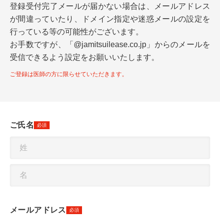
登録受付完了メールが届かない場合は、メールアドレス
分院・サテライト展開支援
が間違っていたり、ドメイン指定や迷惑メールの設定を
開業までの流れについて
支援事例
新規開業支援
行っている等の可能性がございます。
サポート担当について
開業に必要な費用について
お手数ですが、「@jamitsuilease.co.jp」からのメールを
クリニックの承継・受継ぎ
お知らせ
運営会社について
受信できるよう設定をお願いいたします。
開業までの全体スケジュール
病院（理事長）承継
ご登録は医師の方に限らせていただきます。
FAQ
開業物件の種類とメリット・デメリット
開業医の年収
検討物件
クリニック経営のポイント
ご氏名
必須
内覧会の流れと成功のポイント
外来医師多数区域とは
メンバー登録
各種お問い合わせ
メールアドレス
必須