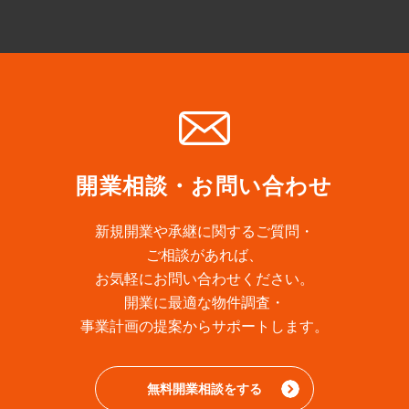
等の発送を中止します。
第5条(サービス利用の制限)
1.当社は、メンバーによる本サービスの利用につき制限を
付ける権利を有します。
2.メンバーは、当社により本サービスの利用につき制限を
受けた場合であっても、当社に対して一切の異議を述べま
せん。
開業相談・お問い合わせ
第6条(サービスの内容の変更及び削除)
新規開業や承継に関するご質問・
ご相談があれば、
1.当社は、メンバーの了承を得ることなく、本サイト等に
お気軽にお問い合わせください。
て提供する本サービスの内容を変更又は削除することがで
開業に最適な物件調査・
きるものとし、メンバーはこれを予め承諾します。
事業計画の提案からサポートします。
2.本サービスが変更又は削除されたことによりメンバーが
損害を被った場合であっても、当社はメンバーに対して一
切の責任を負いません。
無料開業相談をする