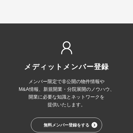
判断した者については、メンバー登録を認めない場合があ
ります。
2.メンバーは、医師免許を失った場合はメンバー資格を失
うことを承諾します。
第3条(アンケートによる調査への協力)
メンバーは、当社からアンケート調査を依頼された場合、
当該アンケート調査に協力するものとします。
メディットメンバー登録
第4条(広告等各種資料の送付承諾)
メンバー限定で非公開の物件情報や
1.当社は、メンバーに対して広告その他各種資料等(当社
M&A情報、
新規開業・分院展開のノウハウ、
が第三者から委託を受けた広告又は各種資料等を含む)を
開業に必要な
知識とネットワークを
メンバーが指定する送付先に送付することができるものと
提供いたします。
し、メンバーはこれを予め承諾します。
2.メンバーが当社からの広告その他各種資料等の送付を拒
否することを希望する場合は、メンバーは、この旨を当社
に対して通知しなければなりません。当社は、当該通知を
無料メンバー登録をする
受領した場合、当該メンバーに対する広告その他各種資料