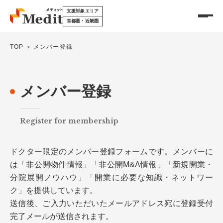
支援対象エリア
首都圏・近畿圏
TOP
メンバー登録
メディットを知る
メンバー登録
サービスについて
Register for membership
開業物件情報
メディットの特徴
ドクター限定のメンバー登録フォームです。
メンバーに
医療モールについて
承継物件情報
は「非公開物件情報」「非公開M&A情報」「新規開業・
DX製品を探す
分院展開ノウハウ」「開業に必要な知識・ネットワー
開業前の基礎知識
ク」を提供しています。
各種リース
送信後、ご入力いただいたメールアドレス宛に登録受付
開業の種類
移転・リニューアル支援
完了メールが送信されます。
開業のメリット・デメリット