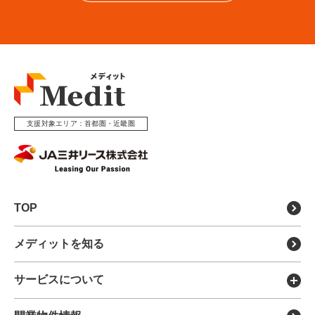
第7条(メンバーID及びパスワードの管理)
1.当社は、メンバーに対して、メンバーのID及びパスワー
ドを設定します。
2.メンバーは、自己の責任においてID及びパスワードを管
理します。
3.メンバーは、ID及びパスワードを第三者に貸与、譲渡又
は売買することはできません。
4.メンバーに対して発行されたID及びパスワードを利用し
支援対象エリア
首都圏・近畿圏
て行われた行為の責任は、当該ID及びパスワードを保有し
ているメンバーの責任と看做します。
5.メンバーは、自己のID及びパスワードが第三者に利用さ
れた場合、第三者に漏洩した場合又はこれらの疑いのある
場合は、直ちに当社にその旨を連絡するとともに、当社の
指示に従うものとします。
TOP
6.メンバーの過失の有無にかかわらず、ID及びパスワード
を他者が利用したことによりメンバーが損害を被った場合
メディットを知る
であっても、当社はメンバーに対して一切の責任を負いま
せん。
サービスについて
第8条(個人情報の取扱)
メディットの特徴