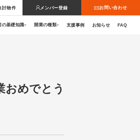
お問い合わせ
検討物件
メンバー登録
開業に関するお問い合わせ
前の基礎知識
開業の種類
支援事例
お知らせ
FAQ
開業物件に関するお問い合わせ
クリニックの承継・受継ぎに
関するお問い合せ
病院（理事長）承継に関する
新規開業支援
開業医の年収
お問い合わせ
クリニックの承継・受継ぎ
クリニック経営のポイント
クリニック見学に関する
業おめでとう
お問い合わせ
病院（理事長）承継
内覧会の流れと成功のポイント
外来医師多数区域とは
メリット