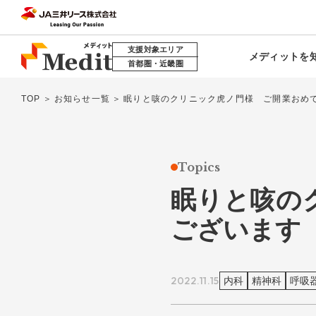
支援対象エリア
メディットを
首都圏・近畿圏
TOP
お知らせ一覧
眠りと咳のクリニック虎ノ門様 ご開業おめ
メディ
Topics
医療モ
眠りと咳の
DX製
ございます
各種リ
2022.11.15
内科
精神科
呼吸