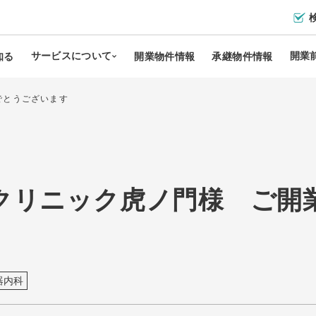
サービスについて
開業
知る
開業物件情報
承継物件情報
でとうございます
ットの特徴
移転・リニューアル支援
開業のメリット・デメリット
ールについて
分院・サテライト展開支援
開業までの流れについて
クリニック虎ノ門様 ご開
品を探す
サポート担当について
開業に必要な費用について
ース
運営会社について
開業までの全体スケジュール
開業物件の種類とメリット・デ
器内科