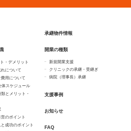
承継物件情報
識
開業の種類
新規開業支援
ト・デメリット
クリニックの承継・受継ぎ
流れについて
病院（理事長）承継
な費用について
全体スケジュール
種類とメリット・
支援事例
収
お知らせ
経営のポイント
れと成功のポイント
FAQ