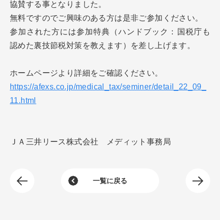
協賛する事となりました。
分院・サテライト展開支援
無料ですのでご興味のある方は是非ご参加ください。
開業までの流れについて
支援事例
新規開業支援
参加された方には参加特典（ハンドブック：国税庁も
サポート担当について
開業に必要な費用について
認めた裏技節税対策を教えます）を差し上げます。
クリニックの承継・受継ぎ
お知らせ
運営会社について
開業までの全体スケジュール
病院（理事長）承継
ホームページより詳細をご確認ください。
FAQ
開業物件の種類とメリット・デメリット
https://afexs.co.jp/medical_tax/seminer/detail_22_09_
11.html
開業医の年収
検討物件
クリニック経営のポイント
ＪＡ三井リース株式会社 メディット事務局
内覧会の流れと成功のポイント
外来医師多数区域とは
次のお知
一覧に戻る
前のお知らせを見る
メンバー登録
各種お問い合わせ