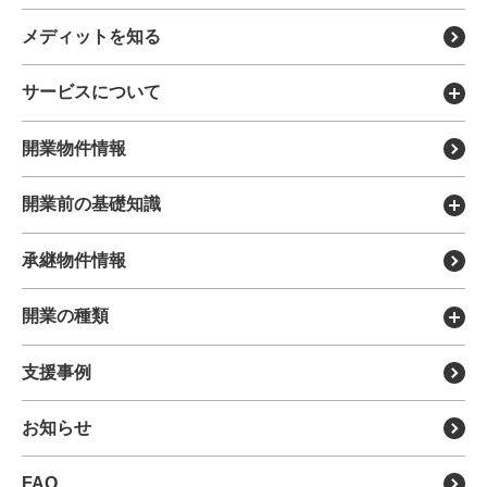
メディットを知る
サービスについて
メディットの特徴
開業物件情報
医療モールについて
開業前の基礎知識
DX製品を探す
開業のメリット・デメリット
承継物件情報
各種リース
開業までの流れについて
移転・リニューアル支援
開業の種類
開業に必要な費用について
分院・サテライト展開支援
新規開業支援
支援事例
開業までの全体スケジュール
サポート担当について
クリニックの承継・受継ぎ
開業物件の種類とメリット・
デメリット
運営会社について
お知らせ
病院（理事長）承継
開業医の年収
FAQ