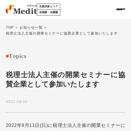
支援対象エリア
首都圏・近畿圏
TOP
お知らせ一覧
税理士法人主催の開業セミナーに協賛企業として参加いたします
メディットを知る
サービスについて
Topics
開業物件情報
税理士法人主催の開業セミナーに協
メディットの特徴
賛企業として参加いたします
医療モールについて
承継物件情報
DX製品を探す
2022.08.03
開業前の基礎知識
各種リース
2022年9月11日(日)に税理士法人主催の開業セミナーに
開業の種類
移転・リニューアル支援
開業のメリット・デメリット